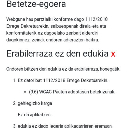
Betetze-egoera
Webgune hau partzialki konforme dago 1112/2018
Errege Dekretuarekin, salbuespenak direla-eta eta
konformitaterik ez dagoelako zenbait alderdiri
dagokionez, zeinak ondoren adierazten baitira.
Erabilerraza ez den edukia
x
Ondoren biltzen den edukia ez da erabilerraza, honegatik:
Ez dator bat 1112/2018 Errege Deketuarekin.
(9.6) WCAG Pauten adostasun betekizunak.
gehiegizko karga
Ez da aplikatzen.
edukia ez dago legeria aplikagarriaren eremuan.