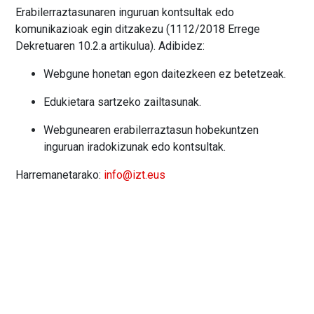
Erabilerraztasunaren inguruan kontsultak edo
komunikazioak egin ditzakezu (1112/2018 Errege
Dekretuaren 10.2.a artikulua). Adibidez:
Webgune honetan egon daitezkeen ez betetzeak.
Edukietara sartzeko zailtasunak.
Webgunearen erabilerraztasun hobekuntzen
inguruan iradokizunak edo kontsultak.
Harremanetarako:
info@izt.eus