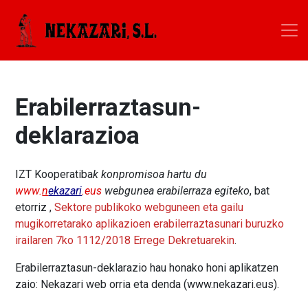
Erabilerraztasun-
deklarazioa
IZT Kooperatiba
k konpromisoa hartu du
www.
n
ekazari
.eus
webgunea erabilerraza egiteko
, bat
etorriz ,
Sektore publikoko webguneen eta gailu
mugikorretarako aplikazioen erabilerraztasunari buruzko
irailaren 7ko 1112/2018 Errege Dekretuarekin
.
Erabilerraztasun-deklarazio hau honako honi aplikatzen
zaio: Nekazari web orria eta denda (www.nekazari.eus).