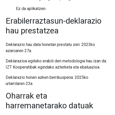
Ez da aplikatzen.
Erabilerraztasun-deklarazio
hau prestatzea
Deklarazio hau data honetan prestatu zen: 2023ko
azaroaren 27a.
Deklarazioa egiteko erabili den metodologia hau izan da:
IZT Kooperatibak egindako azterketa eta ebaluazioa.
Deklarazio honen azken berrikuspena: 2025ko
urtarrilaren 23a.
Oharrak eta
harremanetarako datuak