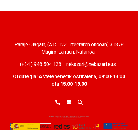
Paraje Olagain, (A15,123 irteeraren ondoan) 31878
Mugiro-Larraun. Nafarroa
(+34 ) 948 504 128 nekazari@nekazari.eus
Ordutegia: Astelehenetik ostiralera, 09:00-13:00
eta 15:00-19:00
telefonoa
e-mail
Bilatu orrian