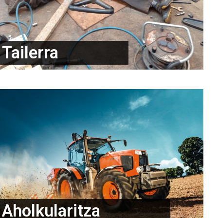
Tailerra
Aholkularitza