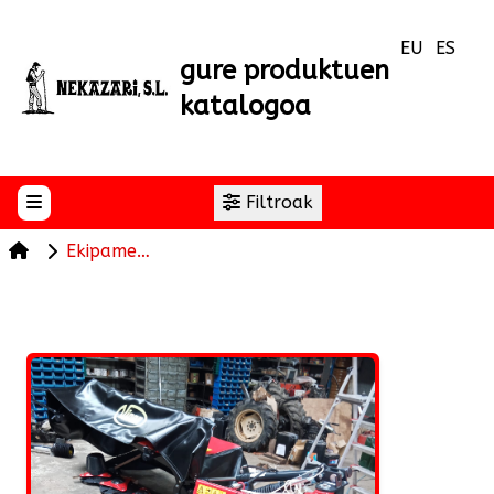
EU
ES
gure produktuen
katalogoa
Filtroak
Hasierako orria
Ekipamenduen salmenta